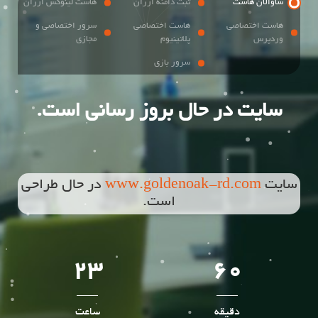
ساوالان هاست
ثبت دامنه ارزان
هاست لینوکس ارزان
هاست اختصاصی
هاست اختصاصی
سرور اختصاصی و
وردپرس
پلاتینیوم
مجازی
سرور بازی
سایت در حال بروز رسانی است.
سایت
www.goldenoak-rd.com
در حال طراحی
است.
23
60
دقیقه
ساعت