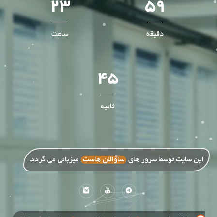
23
59
دقیقه
ساعت
45
ثانیه
این سایت توسط سرور های
ساوالان هاست
میزبانی می گردد.