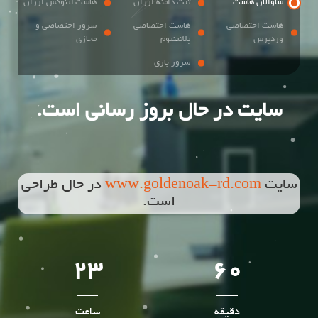
ساوالان هاست
ثبت دامنه ارزان
هاست لینوکس ارزان
هاست اختصاصی
هاست اختصاصی
سرور اختصاصی و
وردپرس
پلاتینیوم
مجازی
سرور بازی
سایت در حال بروز رسانی است.
سایت
www.goldenoak-rd.com
در حال طراحی
است.
23
60
دقیقه
ساعت