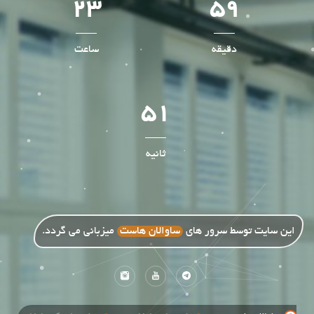
23
59
دقیقه
ساعت
50
ثانیه
این سایت توسط سرور های
ساوالان هاست
میزبانی می گردد.