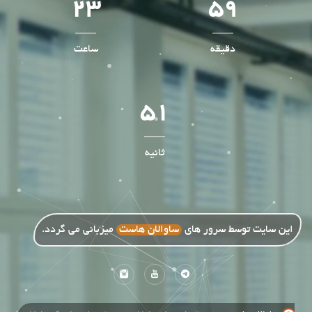
23
59
دقیقه
ساعت
49
ثانیه
این سایت توسط سرور های
ساوالان هاست
میزبانی می گردد.