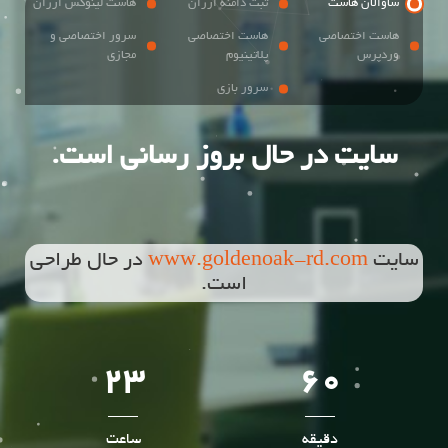
ساوالان هاست
ثبت دامنه ارزان
هاست لینوکس ارزان
هاست اختصاصی
هاست اختصاصی
سرور اختصاصی و
وردپرس
پلاتینیوم
مجازی
سرور بازی
سایت در حال بروز رسانی است.
سایت
www.goldenoak-rd.com
در حال طراحی
است.
23
60
دقیقه
ساعت