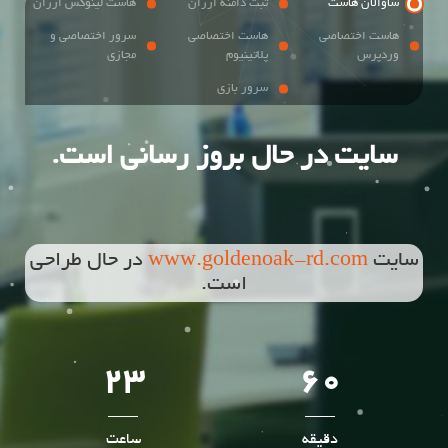
ساوالان هاست
ثبت دامنه ارزان
هاست لینوکس ارزان
هاست اختصاصی
هاست اختصاصی
سرور اختصاصی و
وردپرس
پلاتینیوم
مجازی
سرور بازی
سایت در حال بروز رسانی است.
سایت
www.goldenoak-rd.com
در حال طراحی
است.
23
60
دقیقه
ساعت