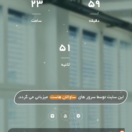
23
59
دقیقه
ساعت
49
ثانیه
این سایت توسط سرور های
ساوالان هاست
میزبانی می گردد.