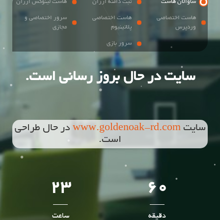
ساوالان هاست
ثبت دامنه ارزان
هاست لینوکس ارزان
هاست اختصاصی
هاست اختصاصی
سرور اختصاصی و
وردپرس
پلاتینیوم
مجازی
سرور بازی
سایت در حال بروز رسانی است.
سایت
www.goldenoak-rd.com
در حال طراحی
است.
23
60
دقیقه
ساعت