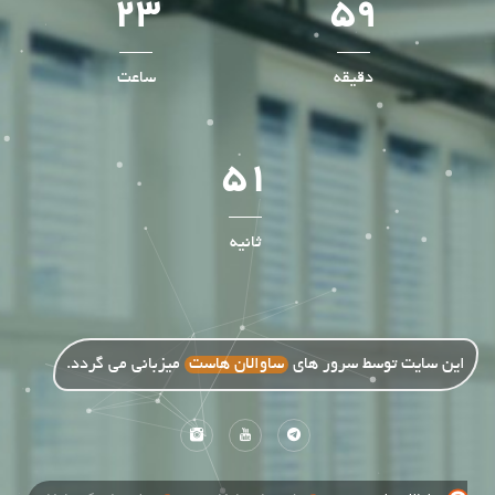
23
59
دقیقه
ساعت
49
ثانیه
این سایت توسط سرور های
ساوالان هاست
میزبانی می گردد.