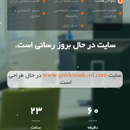
ساوالان هاست
ثبت دامنه ارزان
هاست لینوکس ارزان
هاست اختصاصی
هاست اختصاصی
سرور اختصاصی و
وردپرس
پلاتینیوم
مجازی
سرور بازی
سایت در حال بروز رسانی است.
سایت
www.goldenoak-rd.com
در حال طراحی
است.
23
60
دقیقه
ساعت