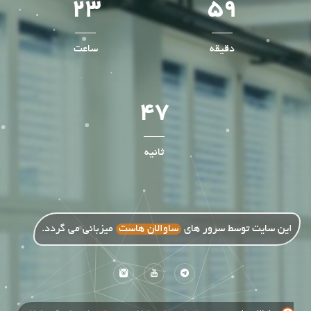
23
59
دقیقه
ساعت
47
ثانیه
این سایت توسط سرور های
ساوالان هاست
میزبانی می گردد.