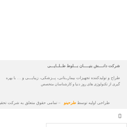
شرکت دانــــش بنیـــــان بـــلوط طــلــایـــی
طراح و تولیدکننده تجهیزات بیمارــتانی، پــزشکی، زیبایـــی و …
با بهره
گیری از تکنولوژی های روز دنیا و کارشناسان متخصص
طراحی اولیه توسط
طرحینو
– تمامی حقوق متعلق به شرکت تحقیق